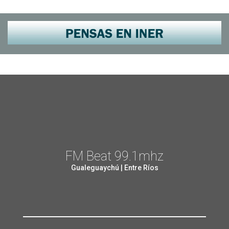
FM Beat 99.1mhz
Gualeguaychú | Entre Ríos