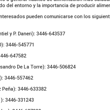
ado del entorno y la importancia de producir alim
os interesados pueden comunicarse con los siguien
iel y P. Daneri): 3446-643537
0): 3446-545771
 3446-647582
Lisandro De La Torre): 3446-506824
5): 3446-557462
z Peña): 3446-633382
1): 3446-331243