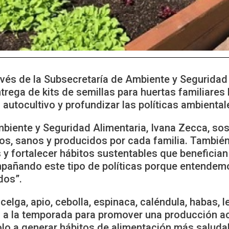
avés de la Subsecretaría de Ambiente y Seguridad
rega de kits de semillas para huertas familiares 
 autocultivo y profundizar las políticas ambiental
mbiente y Seguridad Alimentaria, Ivana Zecca, so
cos, sanos y producidos por cada familia. Tambié
s y fortalecer hábitos sustentables que beneficia
pañando este tipo de políticas porque entendem
dos”.
elga, apio, cebolla, espinaca, caléndula, habas, le
s a la temporada para promover una producción ac
lo a generar hábitos de alimentación más saludab