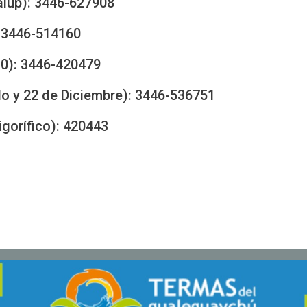
alup): 3446-627908
: 3446-514160
30): 3446-420479
o y 22 de Diciembre): 3446-536751
igorífico): 420443