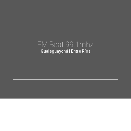
FM Beat 99.1mhz
Gualeguaychú | Entre Ríos