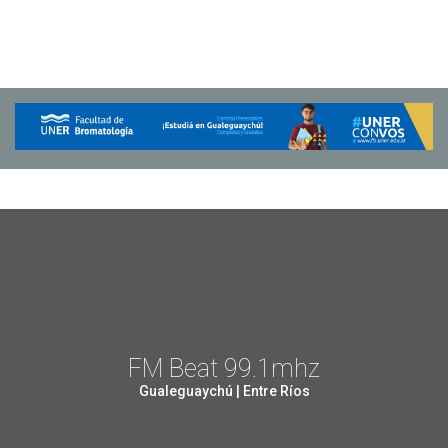
FM Beat 99.1mhz
Gualeguaychú | Entre Ríos