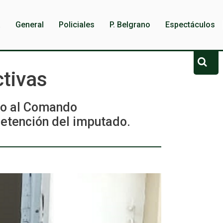
a
General
Policiales
P. Belgrano
Espectáculos
ctivas
do al Comando
 detención del imputado.